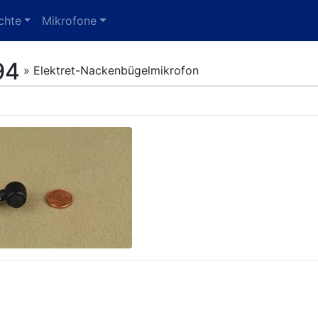
chte
Mikrofone
94
» Elektret-Nackenbügelmikrofon