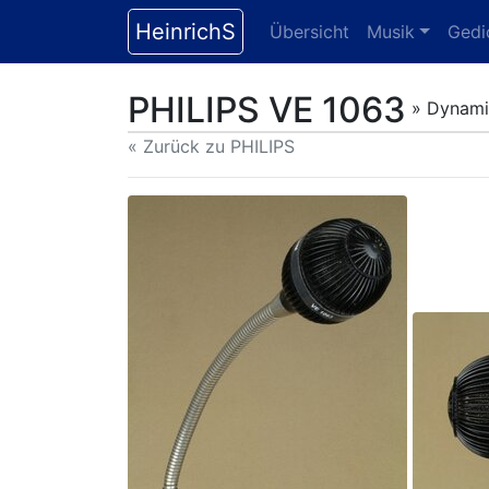
HeinrichS
Übersicht
Musik
Gedi
PHILIPS VE 1063
» Dynami
« Zurück zu PHILIPS